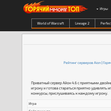
Игры
World of Warcraft
Lineage 2
Perfec
Рейтинг серверов Aion | Го
Приватный сервер Айон 4.6 с приятными двой
игроку и готова стараться приятно удивлять и
конкурсы, прислушиваясь к каждому игроку.
Игра