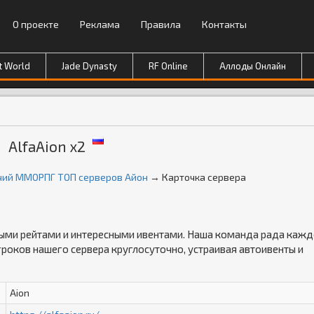
О проекте
Реклама
Правила
Контакты
t World
Jade Dynasty
RF Online
Аллоды Онлайн
AlfaAion x2
рячий ММОРПГ ТОП серверов Айон
→ Карточка сервера
ными рейтами и интересными ивентами. Наша команда рада каж
гроков нашего сервера круглосуточно, устраивая автоивенты и
Aion