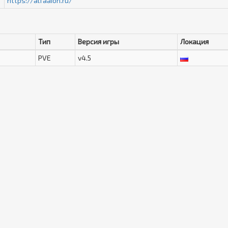
https://alfaaion.ru/
Тип
Версия игры
Локация
PVE
v4.5