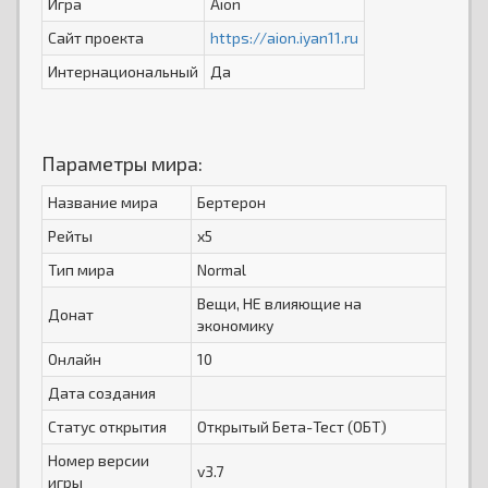
Игра
Aion
Сайт проекта
https://aion.iyan11.ru
Интернациональный
Да
Параметры мира:
Название мира
Бертерон
Рейты
x5
Тип мира
Normal
Вещи, НЕ влияющие на
Донат
экономику
Онлайн
10
Дата создания
Статус открытия
Открытый Бета-Тест (ОБТ)
Номер версии
v3.7
игры